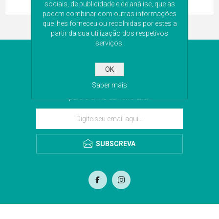
sociais, de publicidade e de análise, que as
podem combinar com outras informações
que lhes forneceu ou recolhidas por estes a
partir da sua utilização dos respetivos
serviços.
NEWSLETTER
OK
Subscreva a nossa newsletter para receber as
Saber mais
últimas novidades. Iremos guardar o seu email
para o envio da newsletter.
SUBSCREVA