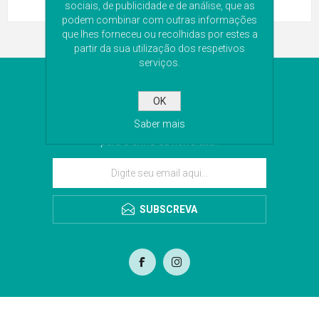
sociais, de publicidade e de análise, que as
podem combinar com outras informações
que lhes forneceu ou recolhidas por estes a
partir da sua utilização dos respetivos
serviços.
NEWSLETTER
OK
Subscreva a nossa newsletter para receber as
Saber mais
últimas novidades. Iremos guardar o seu email
para o envio da newsletter.
SUBSCREVA