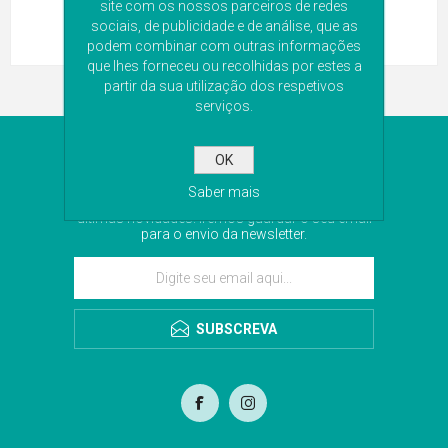
site com os nossos parceiros de redes
sociais, de publicidade e de análise, que as
podem combinar com outras informações
que lhes forneceu ou recolhidas por estes a
partir da sua utilização dos respetivos
serviços.
NEWSLETTER
OK
Saber mais
Subscreva a nossa newsletter para receber as
últimas novidades. Iremos guardar o seu email
para o envio da newsletter.
SUBSCREVA