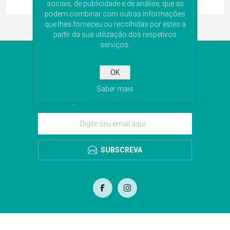
sociais, de publicidade e de análise, que as
podem combinar com outras informações
que lhes forneceu ou recolhidas por estes a
partir da sua utilização dos respetivos
serviços.
NEWSLETTER
OK
Subscreva a nossa newsletter para receber as
Saber mais
últimas novidades. Iremos guardar o seu email
para o envio da newsletter.
SUBSCREVA