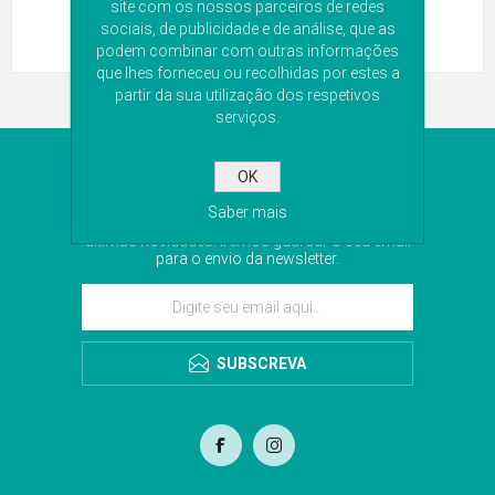
site com os nossos parceiros de redes
sociais, de publicidade e de análise, que as
podem combinar com outras informações
que lhes forneceu ou recolhidas por estes a
partir da sua utilização dos respetivos
serviços.
NEWSLETTER
OK
Saber mais
Subscreva a nossa newsletter para receber as
últimas novidades. Iremos guardar o seu email
para o envio da newsletter.
SUBSCREVA