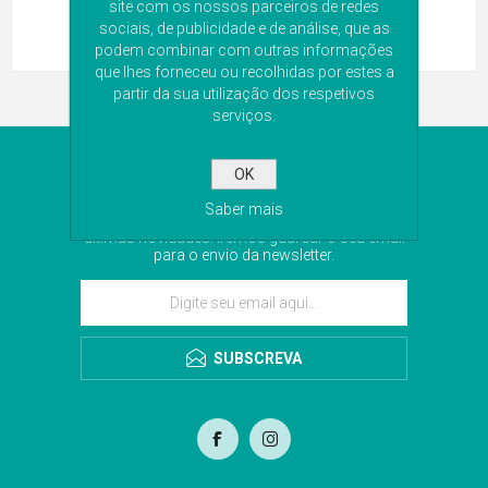
site com os nossos parceiros de redes
sociais, de publicidade e de análise, que as
podem combinar com outras informações
que lhes forneceu ou recolhidas por estes a
partir da sua utilização dos respetivos
serviços.
NEWSLETTER
OK
Saber mais
Subscreva a nossa newsletter para receber as
últimas novidades. Iremos guardar o seu email
para o envio da newsletter.
SUBSCREVA