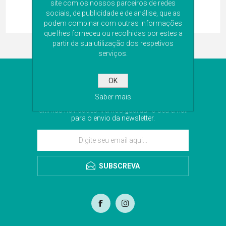
site com os nossos parceiros de redes
sociais, de publicidade e de análise, que as
podem combinar com outras informações
que lhes forneceu ou recolhidas por estes a
partir da sua utilização dos respetivos
serviços.
NEWSLETTER
OK
Saber mais
Subscreva a nossa newsletter para receber as
últimas novidades. Iremos guardar o seu email
para o envio da newsletter.
SUBSCREVA