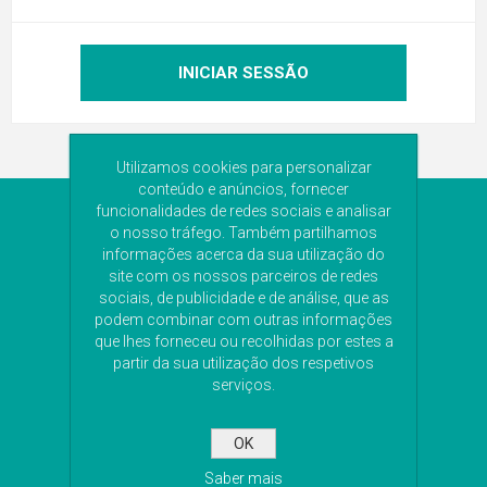
Utilizamos cookies para personalizar
conteúdo e anúncios, fornecer
funcionalidades de redes sociais e analisar
NEWSLETTER
o nosso tráfego. Também partilhamos
informações acerca da sua utilização do
Subscreva a nossa newsletter para receber as
site com os nossos parceiros de redes
últimas novidades. Iremos guardar o seu email
sociais, de publicidade e de análise, que as
para o envio da newsletter.
podem combinar com outras informações
que lhes forneceu ou recolhidas por estes a
partir da sua utilização dos respetivos
serviços.
SUBSCREVA
OK
Saber mais