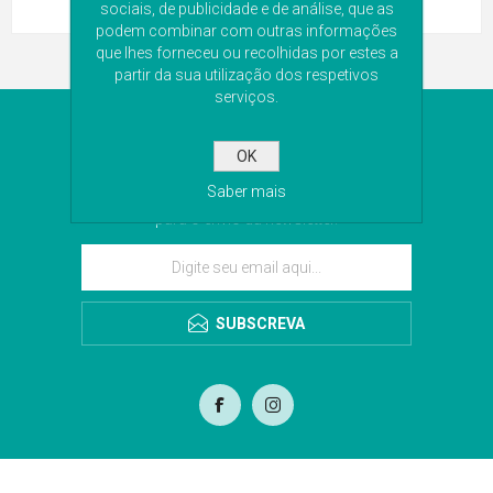
sociais, de publicidade e de análise, que as
podem combinar com outras informações
que lhes forneceu ou recolhidas por estes a
partir da sua utilização dos respetivos
serviços.
NEWSLETTER
OK
Subscreva a nossa newsletter para receber as
Saber mais
últimas novidades. Iremos guardar o seu email
para o envio da newsletter.
SUBSCREVA