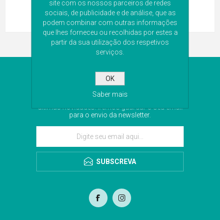
site com os nossos parceiros de redes
sociais, de publicidade e de análise, que as
podem combinar com outras informações
que lhes forneceu ou recolhidas por estes a
partir da sua utilização dos respetivos
serviços.
NEWSLETTER
OK
Saber mais
Subscreva a nossa newsletter para receber as
últimas novidades. Iremos guardar o seu email
para o envio da newsletter.
SUBSCREVA