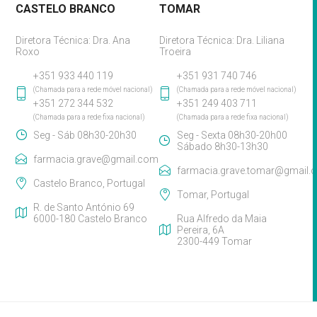
CASTELO BRANCO
TOMAR
Diretora Técnica: Dra. Ana
Diretora Técnica: Dra. Liliana
Roxo
Troeira
+351 933 440 119
+351 931 740 746
(Chamada para a rede móvel nacional)
(Chamada para a rede móvel nacional)
+351 272 344 532
+351 249 403 711
(Chamada para a rede fixa nacional)
(Chamada para a rede fixa nacional)
Seg - Sáb 08h30-20h30
Seg - Sexta 08h30-20h00
Sábado 8h30-13h30
farmacia.grave@gmail.com
farmacia.grave.tomar@gmail.
Castelo Branco, Portugal
Tomar, Portugal
R. de Santo António 69
6000-180 Castelo Branco
Rua Alfredo da Maia
Pereira, 6A
2300-449 Tomar