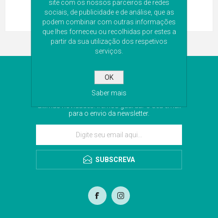
site com os nossos parceiros de redes
sociais, de publicidade e de análise, que as
podem combinar com outras informações
que lhes forneceu ou recolhidas por estes a
partir da sua utilização dos respetivos
serviços.
NEWSLETTER
OK
Saber mais
Subscreva a nossa newsletter para receber as
últimas novidades. Iremos guardar o seu email
para o envio da newsletter.
SUBSCREVA