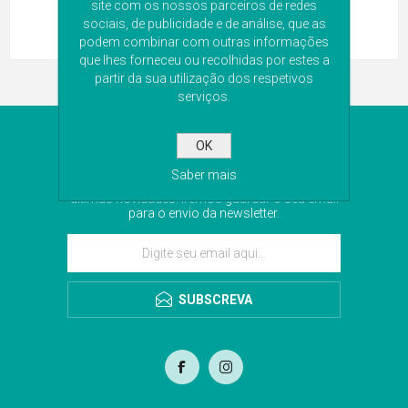
site com os nossos parceiros de redes
sociais, de publicidade e de análise, que as
podem combinar com outras informações
que lhes forneceu ou recolhidas por estes a
partir da sua utilização dos respetivos
serviços.
NEWSLETTER
OK
Saber mais
Subscreva a nossa newsletter para receber as
últimas novidades. Iremos guardar o seu email
para o envio da newsletter.
SUBSCREVA