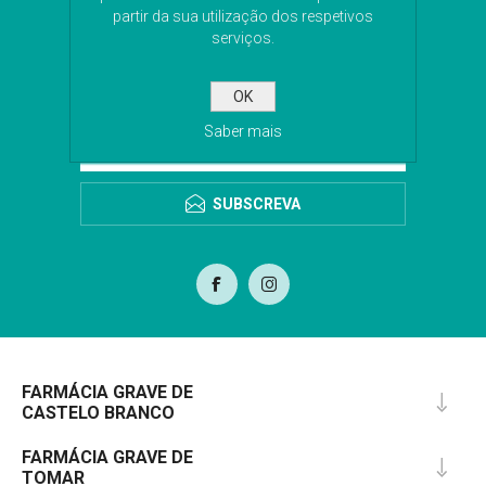
NEWSLETTER
partir da sua utilização dos respetivos
serviços.
Subscreva a nossa newsletter para receber as
últimas novidades. Iremos guardar o seu email
OK
para o envio da newsletter.
Saber mais
SUBSCREVA
FARMÁCIA GRAVE DE
CASTELO BRANCO
FARMÁCIA GRAVE DE
TOMAR