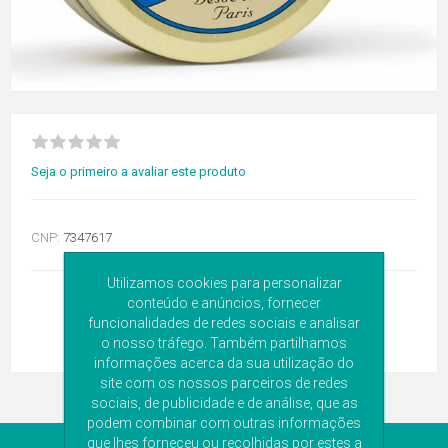
Seja o primeiro a avaliar este produto
CNP:
7347617
Utilizamos cookies para personalizar
conteúdo e anúncios, fornecer
funcionalidades de redes sociais e analisar
o nosso tráfego. Também partilhamos
informações acerca da sua utilização do
site com os nossos parceiros de redes
sociais, de publicidade e de análise, que as
podem combinar com outras informações
que lhes forneceu ou recolhidas por estes a