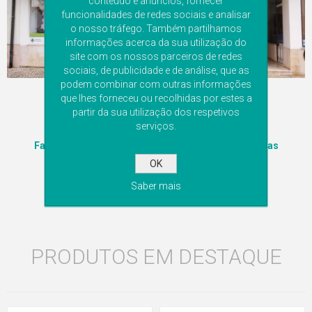
conteúdo e anúncios, fornecer
funcionalidades de redes sociais e analisar
o nosso tráfego. Também partilhamos
informações acerca da sua utilização do
site com os nossos parceiros de redes
sociais, de publicidade e de análise, que as
podem combinar com outras informações
que lhes forneceu ou recolhidas por estes a
partir da sua utilização dos respetivos
serviços.
Farmácia Grave | Farmácias Portuguesas (farmácias
portuguesas.pt)
OK
Farmácia Grave de Tomar
Saber mais
PRODUTOS EM DESTAQUE