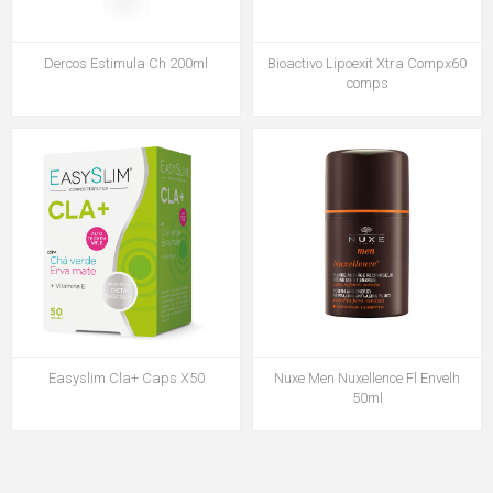
Dercos Estimula Ch 200ml
Bioactivo Lipoexit Xtra Compx60
comps
Easyslim Cla+ Caps X50
Nuxe Men Nuxellence Fl Envelh
50ml