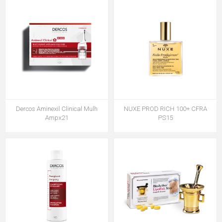
Dercos Aminexil Clinical Mulh
NUXE PROD RICH 100+ CFRA
Ampx21
PS15