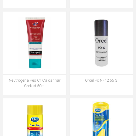
Neutrogena Pes Cr Calcanhar
Orcel Po Nº42 65 G
Gretad 50ml