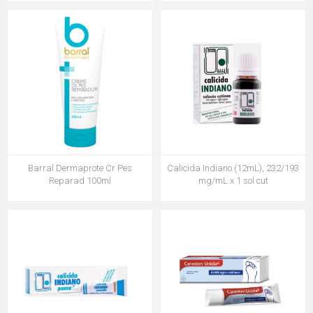
Barral Dermaprote Cr Pes
Calicida Indiano (12mL), 232/193
Reparad 100ml
mg/mL x 1 sol cut