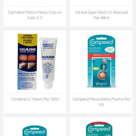
Carnation Penso Penso Calo Ac
Cerave Spec Moist Cr Renovad
Salic X 5
Pes 88ml
Cicaleine Cr Maos Pes 50ml
Compeed Penso Bolha Planta Pes
X5