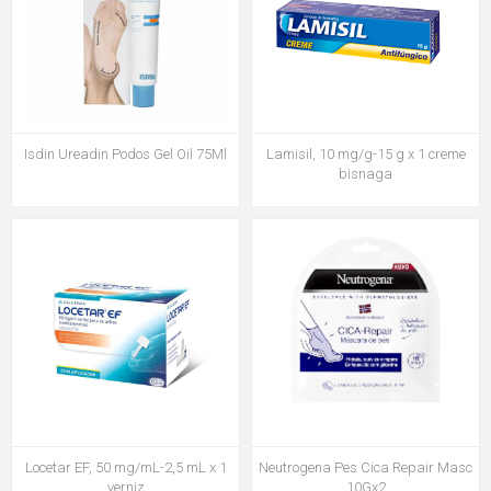
Isdin Ureadin Podos Gel Oil 75Ml
Lamisil, 10 mg/g-15 g x 1 creme
bisnaga
Locetar EF, 50 mg/mL-2,5 mL x 1
Neutrogena Pes Cica Repair Masc
verniz
10Gx2