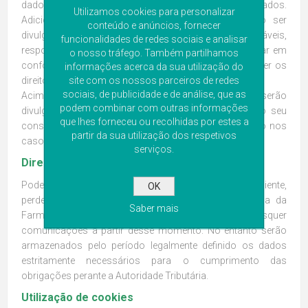
dados pessoais foram recolhidos e tratados.
Utilizamos cookies para personalizar
Adicionalmente, os seus dados pessoais poderão ser
conteúdo e anúncios, fornecer
divulgados a terceiros, para satisfazer leis aplicáveis,
funcionalidades de redes sociais e analisar
responder a inquéritos judiciais e governamentais, estar em
o nosso tráfego. Também partilhamos
conformidade com processos legais válidos e proteger os
informações acerca da sua utilização do
direitos ou propriedade da Farmácia Grave.
site com os nossos parceiros de redes
sociais, de publicidade e de análise, que as
Acima de tudo, os seus dados pessoais não serão
podem combinar com outras informações
divulgados a terceiros sem ser informado ou sem o seu
que lhes forneceu ou recolhidas por estes a
consentimento, quando este for exigido por lei, exceto nos
partir da sua utilização dos respetivos
casos previstos neste documento.
serviços.
Direito ao esquecimento
Poderá, a qualquer momento, eliminar a sua conta de cliente,
OK
perdendo, no entanto, o acesso à mesma. A equipa da
Saber mais
Farmácia Grave compromete-se a não efetuar quaisquer
comunicações a partir desse momento. No entanto serão
armazenados pelo período legalmente definido os dados
estritamente necessários para o cumprimento das
obrigações perante a Autoridade Tributária.
Utilização de cookies