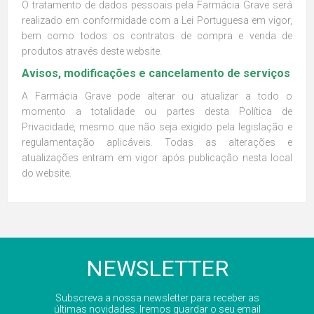
O tratamento de dados pessoais pela Farmácia Grave será
realizado em conformidade com a Lei Portuguesa em vigor,
bem como todos os contratos de compra e venda de
produtos através deste website.
Avisos, modificações e cancelamento de serviços
A Farmácia Grave pode alterar ou atualizar a todo o
momento a totalidade ou partes desta Política de
Privacidade, mesmo que não seja exigido pela legislação e
regulamentação aplicáveis. Todas as alterações e
atualizações entram em vigor após publicação nesta local
do website.
NEWSLETTER
Subscreva a nossa newsletter para receber as
últimas novidades. Iremos guardar o seu email